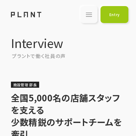
PLANT
Entry
Interview
Interview
Top
プラントで働く社員の声
リクルート トップ
About
施設管理 部長
プラントについて
全国5,000名の店舗スタッフ
Job Type
を支える
募集職種一覧
少数精鋭のサポートチームを
牽引