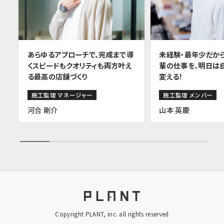
あらゆるアプローチで、完成まで導
未経験・最年少だか
くスピードもクオリティも両方叶え
輩の仕事を、明日は
る最高の店舗づくり
変える！
施工監理 マネージャー
施工監理 メンバー
河合 剛介
山本 英慶
Copyright PLANT, inc. all rights reserved