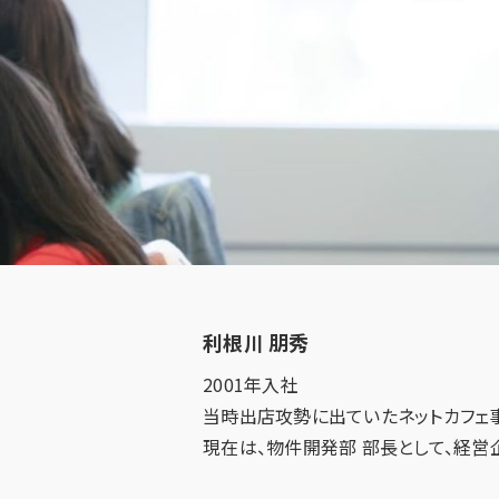
Top
リクルート トップ
利根川 朋秀
2001年入社
About
当時出店攻勢に出ていたネットカフェ
現在は、物件開発部 部長として、経営
プラントについて