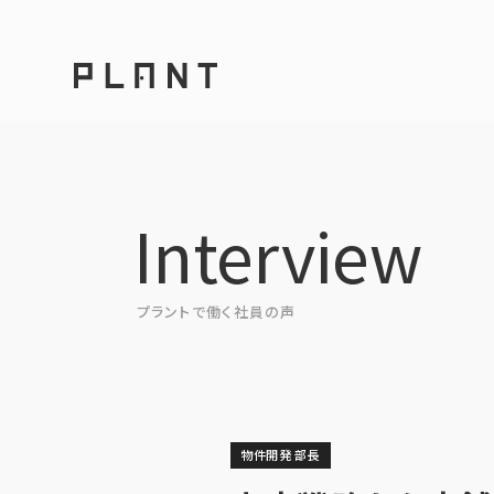
PLANT
Interview
Interview
プラントで働く社員の声
物件開発 部長