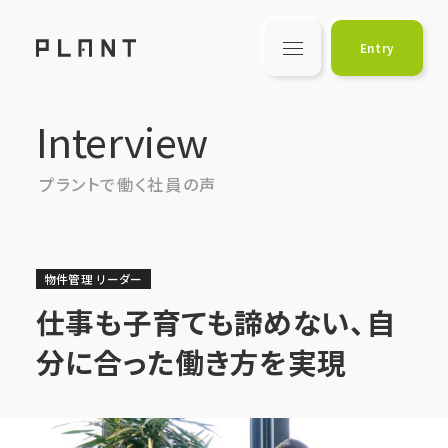
PLANT
Entry
Interview
Interview
Top
プラントで働く社員の声
リクルート トップ
About
物件管理 リーダー
プラントについて
仕事も子育ても諦めない、自
Job Type
分に合った働き方を実現
募集職種一覧