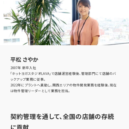
Interview
プラントで働く社員の声
Benefit
福利厚生
Entry
平松 さやか
採用エントリー
2007年 新卒入社
「ホットヨガスタジオLAVA」で店舗運営経験後、管理部門にて店舗のバ
ックアップ業務に従事。
2022年にプラントへ異動し、関西エリアの物件開発業務を経験後、現在
は物件管理リーダーとして業務を担当。
契約管理を通して、全国の店舗の存続
に貢献